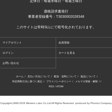
定休日：毎週水曜日・毎週土曜日
適格請求書発行
事業者登録番号：T3030002028348
このサイトは常時SLLにて暗号化されております。
マイアカウント
会員登録
ログイン
カートを見る
お問い合わせ
ホーム
/
支払い方法について
/
配送・送料について
/
返品について
/
特定商取引法に基づく表記
/
プライバシーポリシー
/
メルマガ登録・解除
/ /
RSS
/
ATOM
Copyrightc1989-2026 Western Labo Co.Ltd All Rights Reserved. produced by Phonics Company.