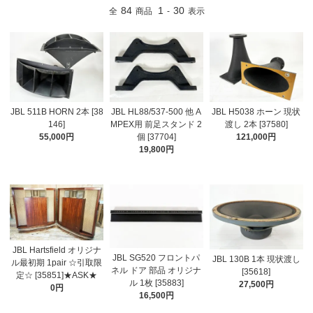
84
1
30
全
商品
-
表示
JBL 511B HORN 2本 [38
JBL HL88/537-500 他 A
JBL H5038 ホーン 現状
146]
MPEX用 前足スタンド 2
渡し 2本 [37580]
55,000円
個 [37704]
121,000円
19,800円
JBL Hartsfield オリジナ
JBL SG520 フロントパ
JBL 130B 1本 現状渡し
ル最初期 1pair ☆引取限
ネル ドア 部品 オリジナ
[35618]
定☆ [35851]★ASK★
ル 1枚 [35883]
27,500円
0円
16,500円