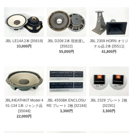
JBL LE14A 2本 [35619]
JBL D208 2本 現状渡し
JBL 2309 HORN オリジ
33,000円
[35622]
ナル品 2本 [35511]
55,000円
41,800円
JBL/HEATHKIT Model 4
JBL 4550BK ENCLOSU
JBL 2329 プレート 2枚
01-134 1本 ジャンク品
RE プレート 2枚 [32184]
[32281]
[35048]
3,300円
3,300円
22,000円