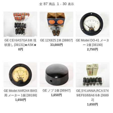
87
1
30
全
商品
-
表示
GE CEI 6AS7GA 9本 現
GE 12X825 2本 [38807]
GE Model DO-41 メータ
状渡し [39131]★ASK★
33,000円
ー 1個 [38190]
0円
2,750円
GE ノブ 1個 [36947]
GE Model AAR244 BIAS
GE,SYLVANIA,RCA 574
1,650円
用 メーター 1個 [38188]
9/EF93/6BA6 6本 [3689
1,650円
2]
1,650円