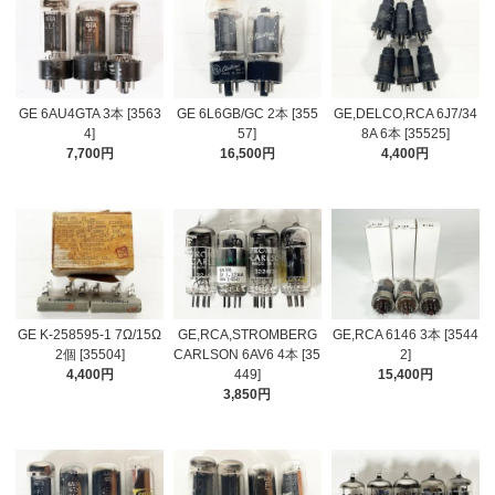
GE 6AU4GTA 3本 [3563
GE 6L6GB/GC 2本 [355
GE,DELCO,RCA 6J7/34
4]
57]
8A 6本 [35525]
7,700円
16,500円
4,400円
GE K-258595-1 7Ω/15Ω
GE,RCA,STROMBERG
GE,RCA 6146 3本 [3544
2個 [35504]
CARLSON 6AV6 4本 [35
2]
4,400円
449]
15,400円
3,850円