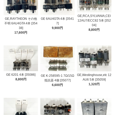
GE,RCA,SYLVANIA,CEI
GE,RAYTHEON その他
GE 6AU4GTA 4本 [3541
12AU7/ECC82 5本 [352
不明 6AU4GTA 4本 [354
7]
04]
38]
9,900円
8,800円
17,600円
GE 6201 4本 [35086]
GE,Westinghouse,etc 12
GE K-258595-1 7Ω/15Ω
8,800円
AU6 5本 [35059]
抵抗器 4個 [35077]
1,320円
6,600円