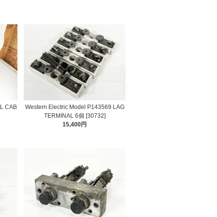
OL CAB
Western Electric Model P143569 LAG
TERMINAL 6個 [30732]
15,400円