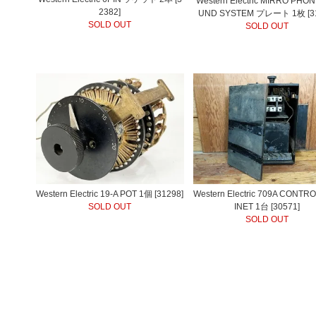
Western Electric MIRRO PHO
2382]
UND SYSTEM プレート 1枚 [31
SOLD OUT
SOLD OUT
Western Electric 19-A POT 1個 [31298]
Western Electric 709A CONTR
SOLD OUT
INET 1台 [30571]
SOLD OUT