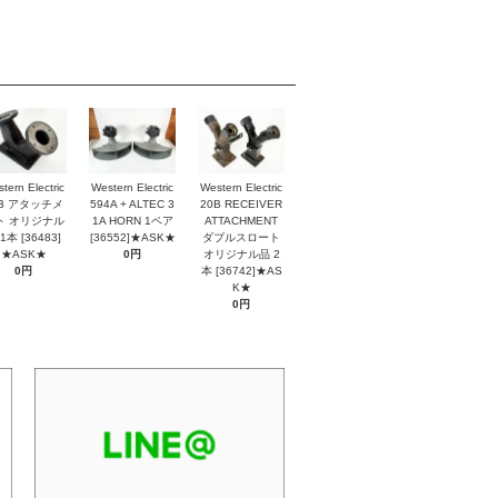
tern Electric
Western Electric
Western Electric
2B アタッチメ
594A + ALTEC 3
20B RECEIVER
ト オリジナル
1A HORN 1ペア
ATTACHMENT
1本 [36483]
[36552]★ASK★
ダブルスロート
★ASK★
0円
オリジナル品 2
0円
本 [36742]★AS
K★
0円