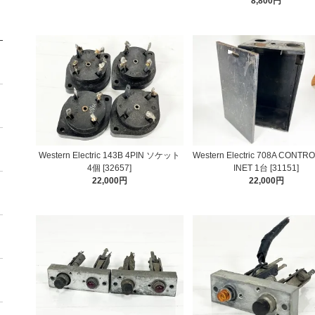
8,800円
Western Electric 143B 4PIN ソケット
Western Electric 708A CONTR
4個 [32657]
INET 1台 [31151]
22,000円
22,000円