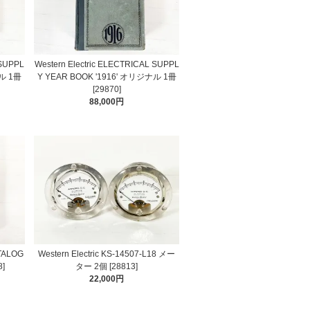
 SUPPL
Western Electric ELECTRICAL SUPPL
ナル 1冊
Y YEAR BOOK '1916' オリジナル 1冊
[29870]
88,000円
ATALOG
Western Electric KS-14507-L18 メー
]
ター 2個 [28813]
22,000円