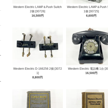
Western Electric LAMP＆Push Suitch
Western Electric LAMP＆Push 
2個 [30726]
1個 [30725]
16,500円
6,600円
Western Electric D-166256 2個 [3072
Western Electric 電話機 1台 [3
1]
16,500円
8,800円