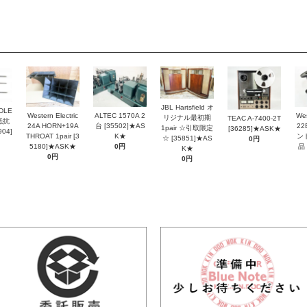
JBL Hartsfield オ
DLE
Western Electric
ALTEC 1570A 2
Wes
リジナル最初期
TEAC A-7400-2T
抵抗
24A HORN+19A
台 [35502]★AS
2
1pair ☆引取限定
[36285]★ASK★
04]
THROAT 1pair [3
K★
ン
☆ [35851]★AS
0円
5180]★ASK★
0円
品 
K★
0円
0円