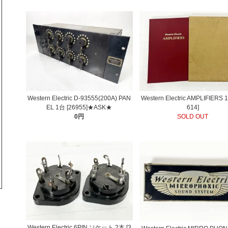
Western Electric D-93555(200A) PAN
Western Electric AMPLIFIERS 
EL 1台 [26955]★ASK★
614]
0円
SOLD OUT
Western Electric 6PIN ソケット 2本 [3