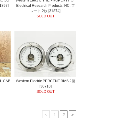
NIC SO
Western Electric THE PROPERTY OF
897]
Electrical Research Products INC. プ
レート 2枚 [31874]
SOLD OUT
OL CAB
Western Electric PERCENT BIAS 2個
[30710]
SOLD OUT
<
1
2
>