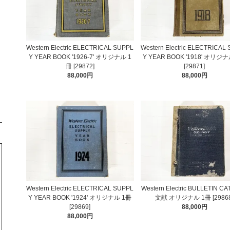
Western Electric ELECTRICAL SUPPL
Western Electric ELECTRICAL
Y YEAR BOOK '1926-7' オリジナル 1
Y YEAR BOOK '1918' オリジ
冊 [29872]
[29871]
88,000円
88,000円
Western Electric ELECTRICAL SUPPL
Western Electric BULLETIN C
Y YEAR BOOK '1924' オリジナル 1冊
文献 オリジナル 1冊 [29868
[29869]
88,000円
88,000円