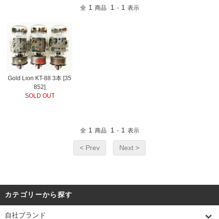
1
1
1
全
商品
-
表示
Gold Lion KT-88 3本 [35
852]
SOLD OUT
1
1
1
全
商品
-
表示
< Prev
Next >
カテゴリーから探す
自社ブランド