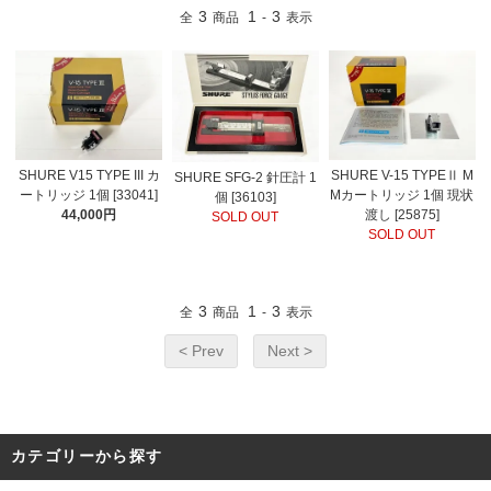
3
1
3
全
商品
-
表示
SHURE V15 TYPE III カ
SHURE V-15 TYPEⅡ M
SHURE SFG-2 針圧計 1
ートリッジ 1個 [33041]
Mカートリッジ 1個 現状
個 [36103]
44,000円
渡し [25875]
SOLD OUT
SOLD OUT
3
1
3
全
商品
-
表示
< Prev
Next >
カテゴリーから探す