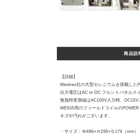
商品説
【詳細】
Westrex社の大型セレニウムを搭載したPO
出力電圧はAC or DC フルントパネル
無負時実測値はAC100V入力時、DC15V 
WE555用のフィールドコイルのPOWER 
キズや汚れがございます。
・サイズ：Ｗ486×Ｈ295×Ｄ176（mm）