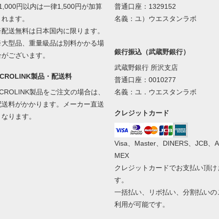
1,000円以内は一律1,500円が加算
普通口座：1329152
されます。
名義：ユ）ウエスタンラボ
※配送無料は日本国内に限ります。
※大型品、重量級品は別料かかる場
銀行振込（武蔵野銀行）
合がございます。
武蔵野銀行 所沢支店
ACROLINK製品・配送料
普通口座：0010277
ACROLINK製品をご注文の場合は、
名義：ユ．ウエスタンラボ
配送料がかかります。メーカー直送
クレジットカード
となります。
Visa、Master、DINERS、JCB、A
MEX
クレジットカードでお支払い頂け
す。
一括払い、リボ払い、分割払いの
利用が可能です。