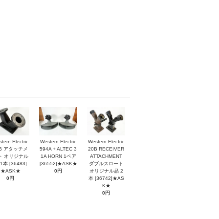
tern Electric
Western Electric
Western Electric
2B アタッチメ
594A + ALTEC 3
20B RECEIVER
ト オリジナル
1A HORN 1ペア
ATTACHMENT
1本 [36483]
[36552]★ASK★
ダブルスロート
★ASK★
0円
オリジナル品 2
0円
本 [36742]★AS
K★
0円