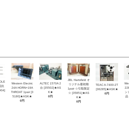
JBL Hartsfield オ
DLE
Western Electric
ALTEC 1570A 2
Wes
リジナル最初期
TEAC A-7400-2T
抵抗
24A HORN+19A
台 [35502]★AS
2
1pair ☆引取限定
[36285]★ASK★
04]
THROAT 1pair [3
K★
ン
☆ [35851]★AS
0円
5180]★ASK★
0円
品 
K★
0円
0円