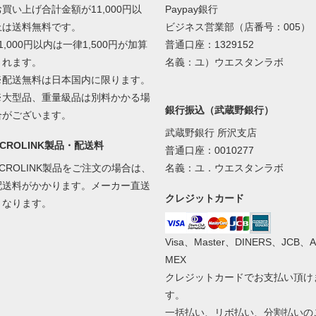
お買い上げ合計金額が11,000円以
Paypay銀行
上は送料無料です。
ビジネス営業部（店番号：005）
1,000円以内は一律1,500円が加算
普通口座：1329152
されます。
名義：ユ）ウエスタンラボ
※配送無料は日本国内に限ります。
※大型品、重量級品は別料かかる場
銀行振込（武蔵野銀行）
合がございます。
武蔵野銀行 所沢支店
ACROLINK製品・配送料
普通口座：0010277
ACROLINK製品をご注文の場合は、
名義：ユ．ウエスタンラボ
配送料がかかります。メーカー直送
クレジットカード
となります。
Visa、Master、DINERS、JCB、A
MEX
クレジットカードでお支払い頂け
す。
一括払い、リボ払い、分割払いの