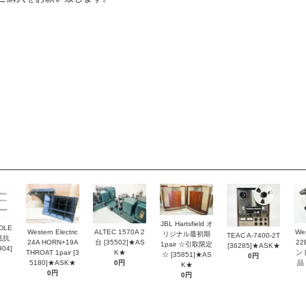
JBL Hartsfield オ
DLE
Western Electric
ALTEC 1570A 2
Wes
リジナル最初期
TEAC A-7400-2T
抵抗
24A HORN+19A
台 [35502]★AS
2
1pair ☆引取限定
[36285]★ASK★
04]
THROAT 1pair [3
K★
ン
☆ [35851]★AS
0円
5180]★ASK★
0円
品 
K★
0円
0円