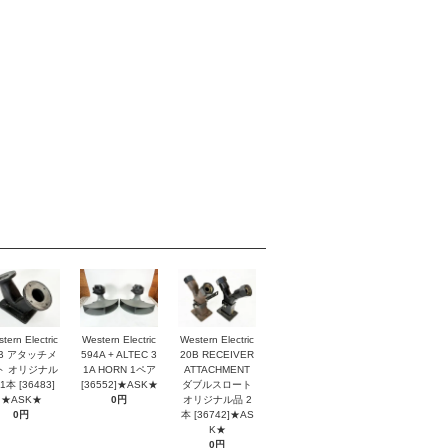
tern Electric
Western Electric
Western Electric
2B アタッチメ
594A + ALTEC 3
20B RECEIVER
ト オリジナル
1A HORN 1ペア
ATTACHMENT
1本 [36483]
[36552]★ASK★
ダブルスロート
★ASK★
0円
オリジナル品 2
0円
本 [36742]★AS
K★
0円