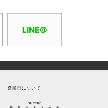
営業日について
2026年8月
日
月
火
水
木
金
土