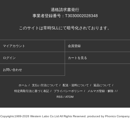
適格請求書発行
事業者登録番号：T3030002028348
このサイトは常時SLLにて暗号化されております。
マイアカウント
会員登録
ログイン
カートを見る
お問い合わせ
ホーム
/
支払い方法について
/
配送・送料について
/
返品について
/
特定商取引法に基づく表記
/
プライバシーポリシー
/
メルマガ登録・解除
/ /
RSS
/
ATOM
Copyrightc1989-2026 Western Labo Co.Ltd All Rights Reserved. produced by Phonics Company.