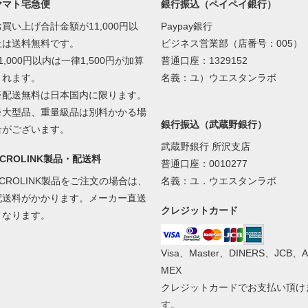
ヤマト宅急便
銀行振込（ペイペイ銀行）
お買い上げ合計金額が11,000円以
Paypay銀行
上は送料無料です。
ビジネス営業部（店番号：005）
1,000円以内は一律1,500円が加算
普通口座：1329152
されます。
名義：ユ）ウエスタンラボ
※配送無料は日本国内に限ります。
※大型品、重量級品は別料かかる場
銀行振込（武蔵野銀行）
合がございます。
武蔵野銀行 所沢支店
ACROLINK製品・配送料
普通口座：0010277
ACROLINK製品をご注文の場合は、
名義：ユ．ウエスタンラボ
配送料がかかります。メーカー直送
クレジットカード
となります。
Visa、Master、DINERS、JCB、A
MEX
クレジットカードでお支払い頂け
す。