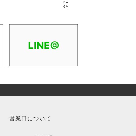
K★
0円
営業日について