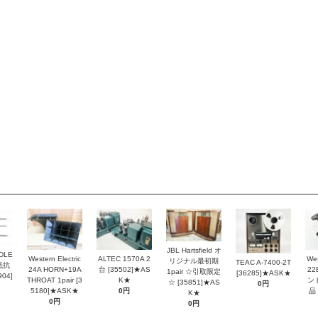
JBL Hartsfield オ
DLE
Western Electric
ALTEC 1570A 2
Wes
リジナル最初期
TEAC A-7400-2T
抵抗
24A HORN+19A
台 [35502]★AS
2
1pair ☆引取限定
[36285]★ASK★
04]
THROAT 1pair [3
K★
ン
☆ [35851]★AS
0円
5180]★ASK★
0円
品 
K★
0円
0円