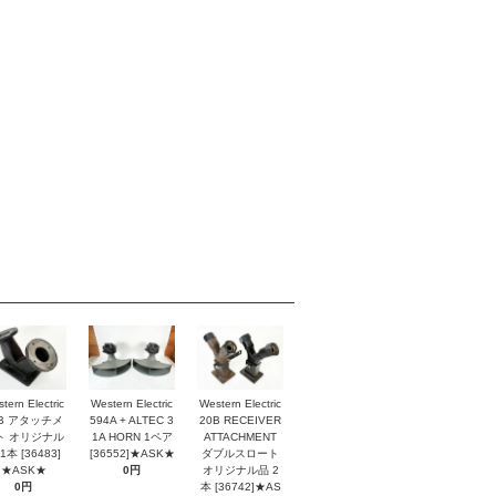
tern Electric
Western Electric
Western Electric
2B アタッチメ
594A + ALTEC 3
20B RECEIVER
ト オリジナル
1A HORN 1ペア
ATTACHMENT
1本 [36483]
[36552]★ASK★
ダブルスロート
★ASK★
0円
オリジナル品 2
0円
本 [36742]★AS