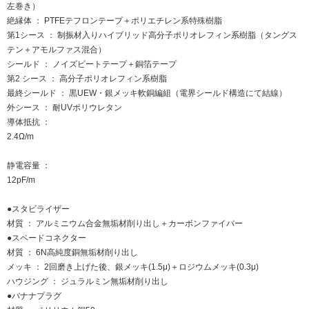
左巻き）
絶縁体 ： PTFEテフロンテープ＋ポリエチレン系特殊樹脂
第1シース ： 制振材入りハイブリッド高分子ポリオレフィン系樹脂（タングス
テン＋アモルファス混合）
シールド ： ノイズビートテープ＋銅箔テープ
第2 シース ： 高分子ポリオレフィン系樹脂
最終シールド ： 黒UEW・銀メッキ軟銅編組（電界シールド構造にて結線）
外シース ： 耐UVポリウレタン
導体抵抗 ：
2.4Ω/m
静電容量 ：
12pF/m
●スタビライザー
材質 ： アルミニウム合金無垢材削り出し＋カーボンファイバー
●スペードコネクター
材質 ： 6N高純度銅無垢材削り出し
メッキ ： 2回磨き上げた後、銀メッキ(1.5μ)＋ロジウムメッキ(0.3μ)
ハウジング ： ジュラルミン無垢材削り出し
●バナナプラグ