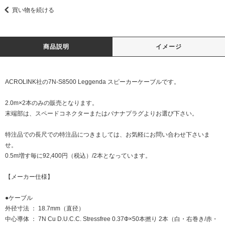
買い物を続ける
商品説明
イメージ
ACROLINK社の7N-S8500 Leggenda スピーカーケーブルです。
2.0m×2本のみの販売となります。
末端部は、スペードコネクターまたはバナナプラグよりお選び下さい。
特注品での長尺での特注品につきましては、お気軽にお問い合わせ下さいま
せ。
0.5m増す毎に92,400円（税込）/2本となっています。
【メーカー仕様】
●ケーブル
外径寸法 ： 18.7mm（直径）
中心導体 ： 7N Cu D.U.C.C. Stressfree 0.37Ф×50本撚り 2本（白・右巻き/赤・