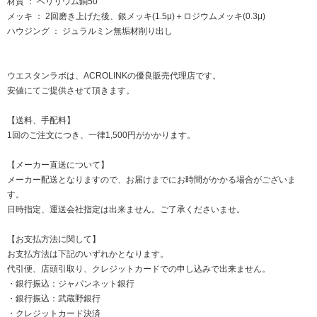
材質 ： ベリリウム銅50
メッキ ： 2回磨き上げた後、銀メッキ(1.5μ)＋ロジウムメッキ(0.3μ)
ハウジング ： ジュラルミン無垢材削り出し
ウエスタンラボは、ACROLINKの優良販売代理店です。
安値にてご提供させて頂きます。
【送料、手配料】
1回のご注文につき、一律1,500円がかかります。
【メーカー直送について】
メーカー配送となりますので、お届けまでにお時間がかかる場合がございま
す。
日時指定、運送会社指定は出来ません。ご了承くださいませ。
【お支払方法に関して】
お支払方法は下記のいずれかとなります。
代引便、店頭引取り、クレジットカードでの申し込みで出来ません。
・銀行振込：ジャパンネット銀行
・銀行振込：武蔵野銀行
・クレジットカード決済