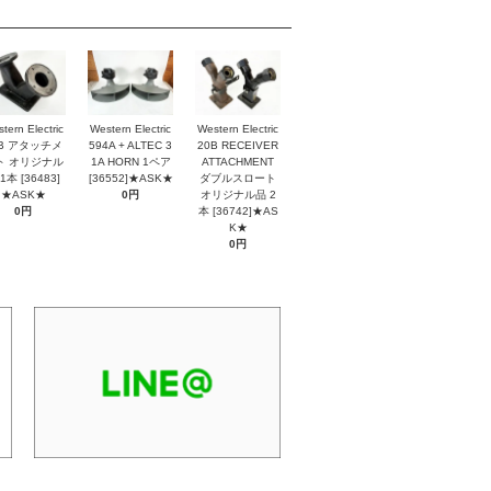
tern Electric
Western Electric
Western Electric
2B アタッチメ
594A + ALTEC 3
20B RECEIVER
ト オリジナル
1A HORN 1ペア
ATTACHMENT
1本 [36483]
[36552]★ASK★
ダブルスロート
★ASK★
0円
オリジナル品 2
0円
本 [36742]★AS
K★
0円