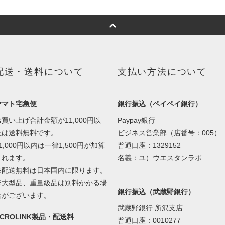
配送・送料について
支払い方法について
ヤマト宅急便
銀行振込（ペイペイ銀行）
お買い上げ合計金額が11,000円以
Paypay銀行
上は送料無料です。
ビジネス営業部（店番号：005）
1,000円以内は一律1,500円が加算
普通口座：1329152
されます。
名義：ユ）ウエスタンラボ
※配送無料は日本国内に限ります。
※大型品、重量級品は別料かかる場
銀行振込（武蔵野銀行）
合がございます。
武蔵野銀行 所沢支店
ACROLINK製品・配送料
普通口座：0010277