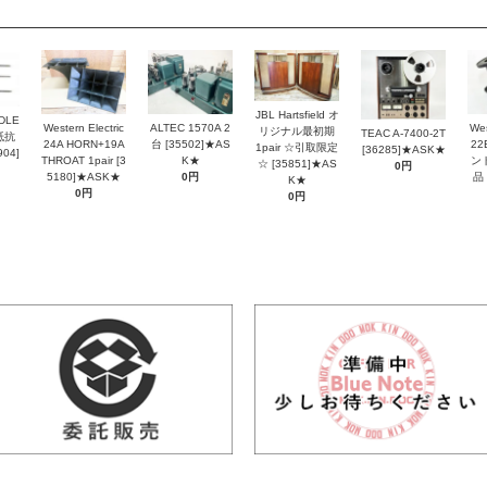
JBL Hartsfield オ
DLE
Western Electric
ALTEC 1570A 2
Wes
リジナル最初期
TEAC A-7400-2T
抵抗
24A HORN+19A
台 [35502]★AS
2
1pair ☆引取限定
[36285]★ASK★
04]
THROAT 1pair [3
K★
ン
☆ [35851]★AS
0円
5180]★ASK★
0円
品 
K★
0円
0円