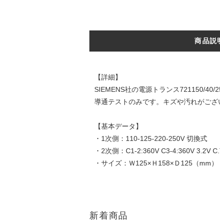
商品説
【詳細】
SIEMENS社の電源トランス721150/40/2
導通テストのみです。キズや汚れがござ
【基本データ】
・1次側：110-125-220-250V 切換式
・2次側：C1-2:360V C3-4:360V 3.2V C
・サイズ：Ｗ125×Ｈ158×Ｄ125（mm）
新着商品