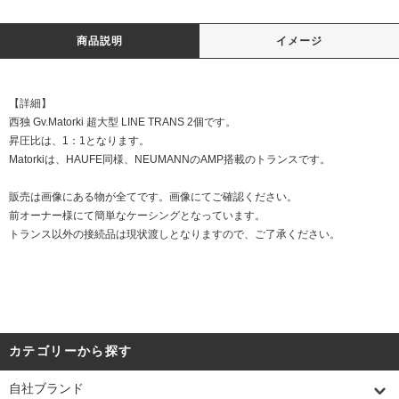
商品説明
イメージ
【詳細】
西独 Gv.Matorki 超大型 LINE TRANS 2個です。
昇圧比は、1：1となります。
Matorkiは、HAUFE同様、NEUMANNのAMP搭載のトランスです。
販売は画像にある物が全てです。画像にてご確認ください。
前オーナー様にて簡単なケーシングとなっています。
トランス以外の接続品は現状渡しとなりますので、ご了承ください。
カテゴリーから探す
自社ブランド