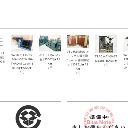
JBL Hartsfield オ
DLE
Western Electric
ALTEC 1570A 2
Wes
リジナル最初期
TEAC A-7400-2T
抵抗
24A HORN+19A
台 [35502]★AS
2
1pair ☆引取限定
[36285]★ASK★
04]
THROAT 1pair [3
K★
ン
☆ [35851]★AS
0円
5180]★ASK★
0円
品 
K★
0円
0円