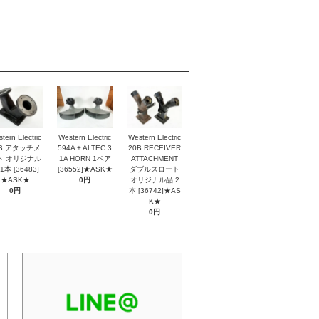
tern Electric
Western Electric
Western Electric
2B アタッチメ
594A + ALTEC 3
20B RECEIVER
ト オリジナル
1A HORN 1ペア
ATTACHMENT
1本 [36483]
[36552]★ASK★
ダブルスロート
★ASK★
0円
オリジナル品 2
0円
本 [36742]★AS
K★
0円