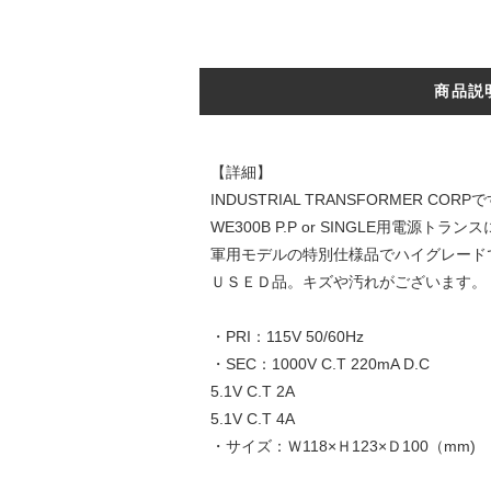
商品説
【詳細】
INDUSTRIAL TRANSFORMER CORP
WE300B P.P or SINGLE用電源トラ
軍用モデルの特別仕様品でハイグレード
ＵＳＥＤ品。キズや汚れがございます。
・PRI：115V 50/60Hz
・SEC：1000V C.T 220mA D.C
5.1V C.T 2A
5.1V C.T 4A
・サイズ：Ｗ118×Ｈ123×Ｄ100（mm)