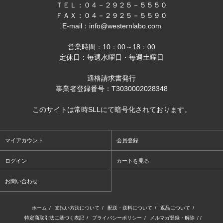
ＴＥＬ：０４－２９２５－５５５０
ＦＡＸ：０４－２９２５－５５９０
E-mail：info@westernlabo.com
営業時間：10：00～18：00
定休日：毎週水曜日・毎週土曜日
適格請求書発行
事業者登録番号：T3030002028348
このサイトは常時SLLにて暗号化されております。
マイアカウント
会員登録
ログイン
カートを見る
お問い合わせ
ホーム
/
支払い方法について
/
配送・送料について
/
返品について
/
特定商取引法に基づく表記
/
プライバシーポリシー
/
メルマガ登録・解除
/ /