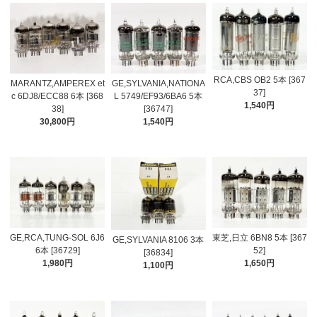
RCA,CBS OB2 5本 [367
MARANTZ,AMPEREX et
GE,SYLVANIA,NATIONA
37]
c 6DJ8/ECC88 6本 [368
L 5749/EF93/6BA6 5本
1,540円
38]
[36747]
30,800円
1,540円
GE,RCA,TUNG-SOL 6J6
東芝,日立 6BN8 5本 [367
GE,SYLVANIA 8106 3本
6本 [36729]
52]
[36834]
1,980円
1,650円
1,100円