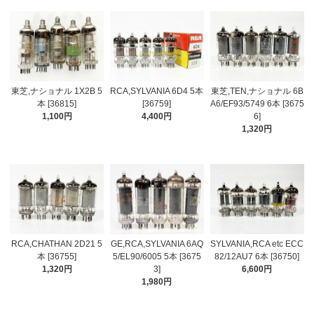
東芝,ナショナル 1X2B 5
RCA,SYLVANIA 6D4 5本
東芝,TEN,ナショナル 6B
本 [36815]
[36759]
A6/EF93/5749 6本 [3675
1,100円
4,400円
6]
1,320円
RCA,CHATHAN 2D21 5
GE,RCA,SYLVANIA 6AQ
SYLVANIA,RCA etc ECC
本 [36755]
5/EL90/6005 5本 [3675
82/12AU7 6本 [36750]
1,320円
3]
6,600円
1,980円