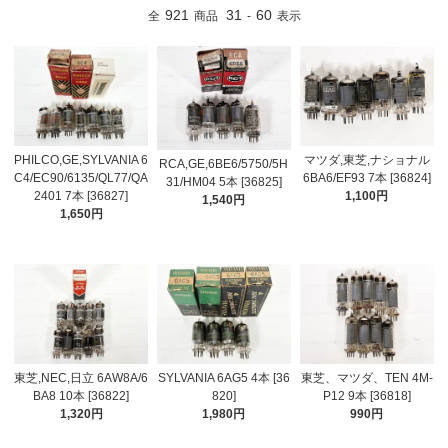
921
31
60
全
商品
-
表示
PHILCO,GE,SYLVANIA 6
マツダ,東芝,ナショナル
RCA,GE,6BE6/5750/5H
C4/EC90/6135/QL77/QA
6BA6/EF93 7本 [36824]
31/HM04 5本 [36825]
2401 7本 [36827]
1,100円
1,540円
1,650円
東芝,NEC,日立 6AW8A/6
SYLVANIA 6AG5 4本 [36
東芝、マツダ、TEN 4M-
BA8 10本 [36822]
820]
P12 9本 [36818]
1,320円
1,980円
990円