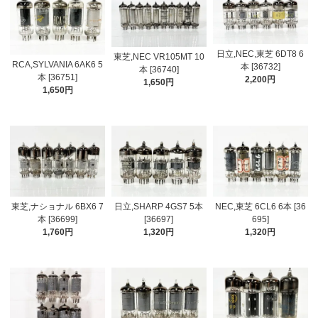
日立,NEC,東芝 6DT8 6
東芝,NEC VR105MT 10
RCA,SYLVANIA 6AK6 5
本 [36732]
本 [36740]
本 [36751]
2,200円
1,650円
1,650円
東芝,ナショナル 6BX6 7
日立,SHARP 4GS7 5本
NEC,東芝 6CL6 6本 [36
本 [36699]
[36697]
695]
1,760円
1,320円
1,320円