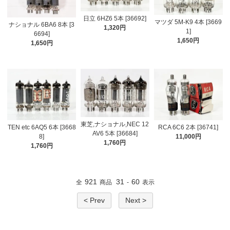
日立 6HZ6 5本 [36692]
マツダ 5M-K9 4本 [3669
ナショナル 6BA6 8本 [3
1,320円
1]
6694]
1,650円
1,650円
東芝,ナショナル,NEC 12
TEN etc 6AQ5 6本 [3668
RCA 6C6 2本 [36741]
AV6 5本 [36684]
8]
11,000円
1,760円
1,760円
921
31
60
全
商品
-
表示
< Prev
Next >