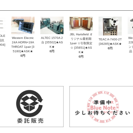
JBL Hartsfield オ
DLE
Western Electric
ALTEC 1570A 2
Wes
リジナル最初期
TEAC A-7400-2T
抵抗
24A HORN+19A
台 [35502]★AS
2
1pair ☆引取限定
[36285]★ASK★
04]
THROAT 1pair [3
K★
ン
☆ [35851]★AS
0円
5180]★ASK★
0円
品 
K★
0円
0円