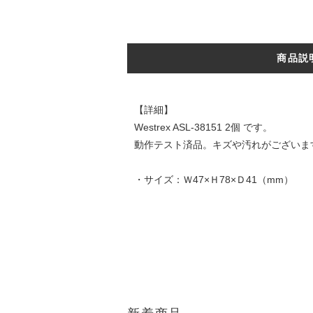
商品説
【詳細】
Westrex ASL-38151 2個 です。
動作テスト済品。キズや汚れがございま
・サイズ：Ｗ47×Ｈ78×Ｄ41（mm）
DATE:20250707