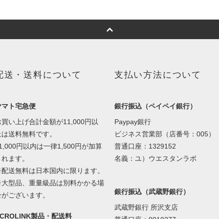
配送・送料について
支払い方法について
ヤマト宅急便
銀行振込（ペイペイ銀行）
お買い上げ合計金額が11,000円以
Paypay銀行
上は送料無料です。
ビジネス営業部（店番号：005）
1,000円以内は一律1,500円が加算
普通口座：1329152
されます。
名義：ユ）ウエスタンラボ
※配送無料は日本国内に限ります。
※大型品、重量級品は別料かかる場
銀行振込（武蔵野銀行）
合がございます。
武蔵野銀行 所沢支店
ACROLINK製品・配送料