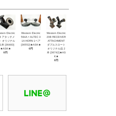
tern Electric
Western Electric
Western Electric
2B アタッチメ
594A + ALTEC 3
20B RECEIVER
ト オリジナル
1A HORN 1ペア
ATTACHMENT
1本 [36483]
[36552]★ASK★
ダブルスロート
★ASK★
0円
オリジナル品 2
0円
本 [36742]★AS
K★
0円