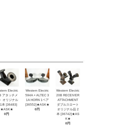
tern Electric
Western Electric
Western Electric
2B アタッチメ
594A + ALTEC 3
20B RECEIVER
ト オリジナル
1A HORN 1ペア
ATTACHMENT
1本 [36483]
[36552]★ASK★
ダブルスロート
★ASK★
0円
オリジナル品 2
0円
本 [36742]★AS
K★
0円