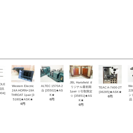
JBL Hartsfield オ
DLE
Western Electric
ALTEC 1570A 2
Wes
リジナル最初期
TEAC A-7400-2T
抵抗
24A HORN+19A
台 [35502]★AS
2
1pair ☆引取限定
[36285]★ASK★
04]
THROAT 1pair [3
K★
ン
☆ [35851]★AS
0円
5180]★ASK★
0円
品 
K★
0円
0円