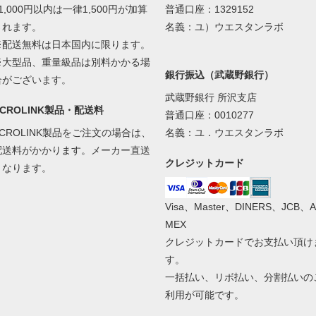
1,000円以内は一律1,500円が加算
普通口座：1329152
されます。
名義：ユ）ウエスタンラボ
※配送無料は日本国内に限ります。
※大型品、重量級品は別料かかる場
銀行振込（武蔵野銀行）
合がございます。
武蔵野銀行 所沢支店
ACROLINK製品・配送料
普通口座：0010277
ACROLINK製品をご注文の場合は、
名義：ユ．ウエスタンラボ
配送料がかかります。メーカー直送
クレジットカード
となります。
Visa、Master、DINERS、JCB、A
MEX
クレジットカードでお支払い頂け
す。
一括払い、リボ払い、分割払いの
利用が可能です。