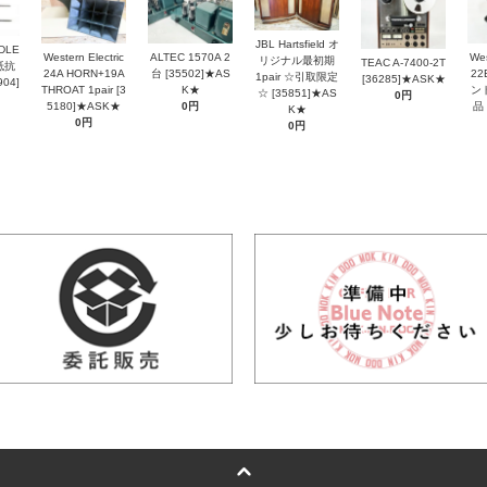
JBL Hartsfield オ
DLE
Western Electric
ALTEC 1570A 2
Wes
リジナル最初期
TEAC A-7400-2T
抵抗
24A HORN+19A
台 [35502]★AS
2
1pair ☆引取限定
[36285]★ASK★
04]
THROAT 1pair [3
K★
ン
☆ [35851]★AS
0円
5180]★ASK★
0円
品 
K★
0円
0円