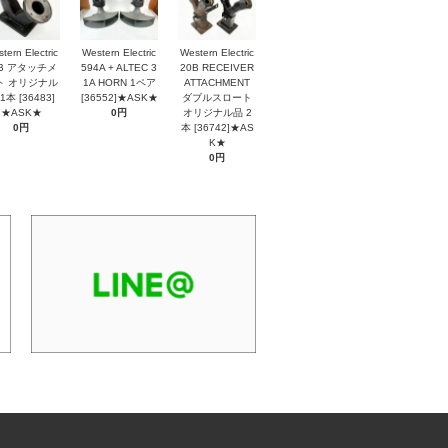
tern Electric
Western Electric
Western Electric
2B アタッチメ
594A + ALTEC 3
20B RECEIVER
ト オリジナル
1A HORN 1ペア
ATTACHMENT
1本 [36483]
[36552]★ASK★
ダブルスロート
★ASK★
0円
オリジナル品 2
0円
本 [36742]★AS
K★
0円