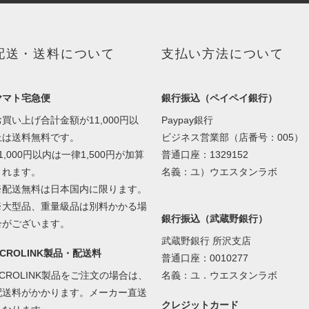
配送・送料について
支払い方法について
ヤマト宅急便
銀行振込（ペイペイ銀行）
お買い上げ合計金額が11,000円以
Paypay銀行
上は送料無料です。
ビジネス営業部（店番号：005）
1,000円以内は一律1,500円が加算
普通口座：1329152
されます。
名義：ユ）ウエスタンラボ
※配送無料は日本国内に限ります。
※大型品、重量級品は別料かかる場
銀行振込（武蔵野銀行）
合がございます。
武蔵野銀行 所沢支店
ACROLINK製品・配送料
普通口座：0010277
ACROLINK製品をご注文の場合は、
名義：ユ．ウエスタンラボ
配送料がかかります。メーカー直送
クレジットカード