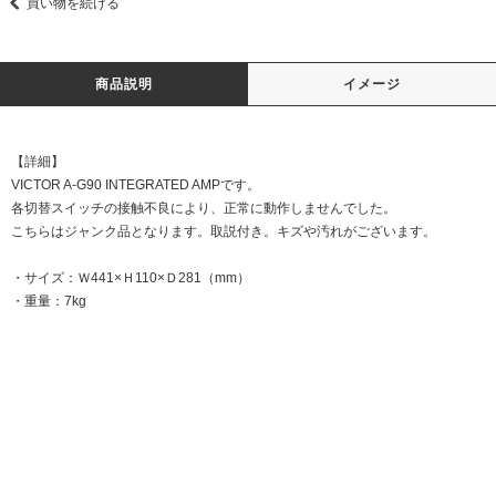
買い物を続ける
商品説明
イメージ
【詳細】
VICTOR A-G90 INTEGRATED AMPです。
各切替スイッチの接触不良により、正常に動作しませんでした。
こちらはジャンク品となります。取説付き。キズや汚れがございます。
・サイズ：Ｗ441×Ｈ110×Ｄ281（mm）
・重量：7kg
DATE:20250428