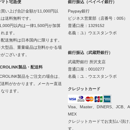
ヤマト宅急便
銀行振込（ペイペイ銀行）
お買い上げ合計金額が11,000円以
Paypay銀行
上は送料無料です。
ビジネス営業部（店番号：005）
1,000円以内は一律1,500円が加算
普通口座：1329152
されます。
名義：ユ）ウエスタンラボ
※配送無料は日本国内に限ります。
※大型品、重量級品は別料かかる場
銀行振込（武蔵野銀行）
合がございます。
武蔵野銀行 所沢支店
ACROLINK製品・配送料
普通口座：0010277
ACROLINK製品をご注文の場合は、
名義：ユ．ウエスタンラボ
配送料がかかります。メーカー直送
クレジットカード
となります。
Visa、Master、DINERS、JCB、A
MEX
クレジットカードでお支払い頂け
す。