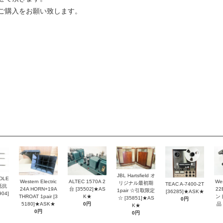
ご購入をお願い致します。
JBL Hartsfield オ
DLE
Western Electric
ALTEC 1570A 2
Wes
リジナル最初期
TEAC A-7400-2T
抵抗
24A HORN+19A
台 [35502]★AS
2
1pair ☆引取限定
[36285]★ASK★
04]
THROAT 1pair [3
K★
ン
☆ [35851]★AS
0円
5180]★ASK★
0円
品 
K★
0円
0円