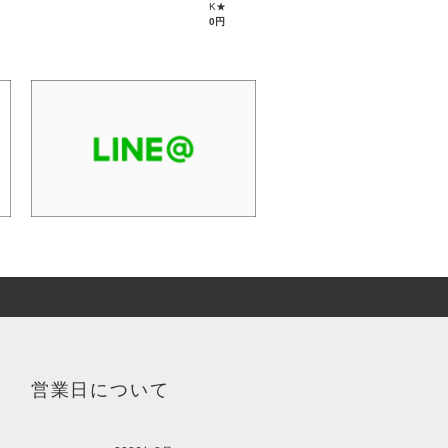
K★
0円
営業日について