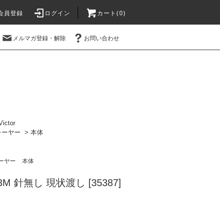
会員登録
ログイン
カート(0)
メルマガ登録・解除
お問い合わせ
Victor
レーヤー
>
本体
ーヤー
本体
B33M 針無し 現状渡し [35387]