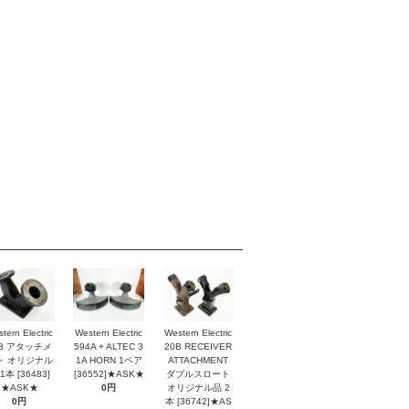
tern Electric
Western Electric
Western Electric
2B アタッチメ
594A + ALTEC 3
20B RECEIVER
ト オリジナル
1A HORN 1ペア
ATTACHMENT
1本 [36483]
[36552]★ASK★
ダブルスロート
★ASK★
0円
オリジナル品 2
0円
本 [36742]★AS