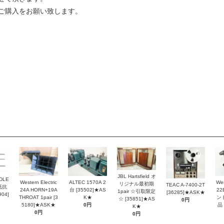
ご購入をお願い致します。
JBL Hartsfield オ
DLE
Western Electric
ALTEC 1570A 2
Wes
リジナル最初期
TEAC A-7400-2T
抵抗
24A HORN+19A
台 [35502]★AS
2
1pair ☆引取限定
[36285]★ASK★
04]
THROAT 1pair [3
K★
ン
☆ [35851]★AS
0円
5180]★ASK★
0円
品 
K★
0円
0円