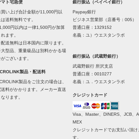
ヤマト宅急便
銀行振込（ペイペイ銀行）
お買い上げ合計金額が11,000円以
Paypay銀行
上は送料無料です。
ビジネス営業部（店番号：005）
1,000円以内は一律1,500円が加算
普通口座：1329152
されます。
名義：ユ）ウエスタンラボ
※配送無料は日本国内に限ります。
※大型品、重量級品は別料かかる場
銀行振込（武蔵野銀行）
合がございます。
武蔵野銀行 所沢支店
ACROLINK製品・配送料
普通口座：0010277
ACROLINK製品をご注文の場合は、
名義：ユ．ウエスタンラボ
配送料がかかります。メーカー直送
クレジットカード
となります。
Visa、Master、DINERS、JCB、A
MEX
クレジットカードでお支払い頂け
す。