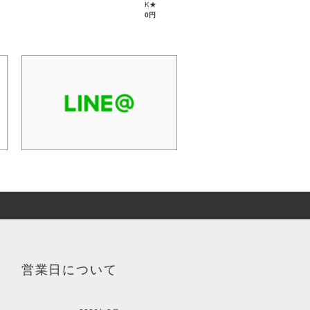
K★
0円
営業日について