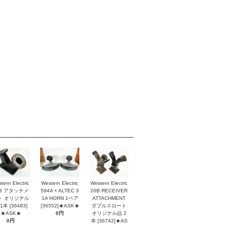
tern Electric
Western Electric
Western Electric
2B アタッチメ
594A + ALTEC 3
20B RECEIVER
ト オリジナル
1A HORN 1ペア
ATTACHMENT
1本 [36483]
[36552]★ASK★
ダブルスロート
★ASK★
0円
オリジナル品 2
0円
本 [36742]★AS