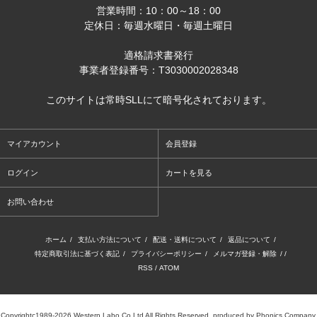
営業時間：10：00～18：00
定休日：毎週水曜日・毎週土曜日
適格請求書発行
事業者登録番号：T3030002028348
このサイトは常時SLLにて暗号化されております。
マイアカウント
会員登録
ログイン
カートを見る
お問い合わせ
ホーム
/
支払い方法について
/
配送・送料について
/
返品について
/
特定商取引法に基づく表記
/
プライバシーポリシー
/
メルマガ登録・解除
/ /
RSS
/
ATOM
Copyrightc1989-2026 Western Labo Co.Ltd All Rights Reserved. produced by Phonics Company.