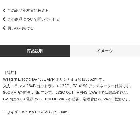
この商品を友達に教える
この商品について問い合わせる
買い物を続ける
商品説明
イメージ
【詳細】
Western Electric TA-7381 AMP オリジナル 2台 [35362]です。
入力トランス 264B 出力トランス 132C、TA-4190 アッテネーター付属です。
86C AMPの前段 LINE アンプ、132C OUT TRANSはWE社では最高傑作品。
GAINは20dB 電源はA.C 10V DC 200Vが必要、増幅管はWE262A 指定です。
・サイズ：Ｗ485×Ｈ226×Ｄ275（mm）
DATE:20250421