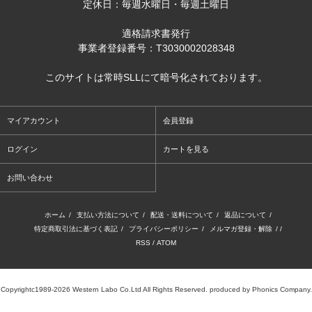
定休日：毎週水曜日・毎週土曜日
適格請求書発行
事業者登録番号：T3030002028348
このサイトは常時SLLにて暗号化されております。
マイアカウント
会員登録
ログイン
カートを見る
お問い合わせ
ホーム
/
支払い方法について
/
配送・送料について
/
返品について
/
特定商取引法に基づく表記
/
プライバシーポリシー
/
メルマガ登録・解除
/ /
RSS
/
ATOM
Copyrightc1989-2026 Western Labo Co.Ltd All Rights Reserved. produced by Phonics Company.