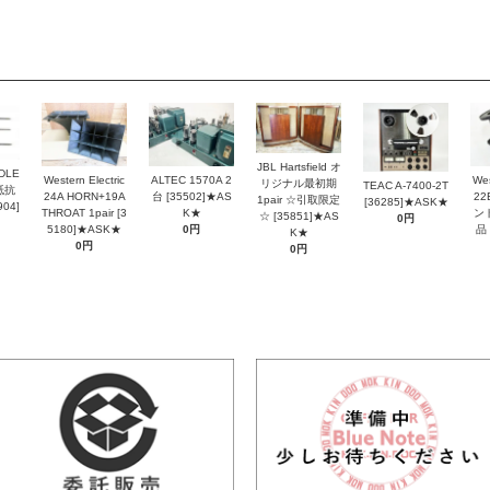
JBL Hartsfield オ
DLE
Western Electric
ALTEC 1570A 2
Wes
リジナル最初期
TEAC A-7400-2T
抵抗
24A HORN+19A
台 [35502]★AS
2
1pair ☆引取限定
[36285]★ASK★
04]
THROAT 1pair [3
K★
ン
☆ [35851]★AS
0円
5180]★ASK★
0円
品 
K★
0円
0円