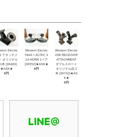
tern Electric
Western Electric
Western Electric
2B アタッチメ
594A + ALTEC 3
20B RECEIVER
ト オリジナル
1A HORN 1ペア
ATTACHMENT
1本 [36483]
[36552]★ASK★
ダブルスロート
★ASK★
0円
オリジナル品 2
0円
本 [36742]★AS
K★
0円