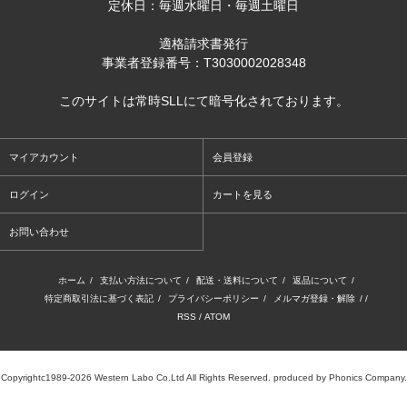
定休日：毎週水曜日・毎週土曜日
適格請求書発行
事業者登録番号：T3030002028348
このサイトは常時SLLにて暗号化されております。
マイアカウント
会員登録
ログイン
カートを見る
お問い合わせ
ホーム
/
支払い方法について
/
配送・送料について
/
返品について
/
特定商取引法に基づく表記
/
プライバシーポリシー
/
メルマガ登録・解除
/ /
RSS
/
ATOM
Copyrightc1989-2026 Western Labo Co.Ltd All Rights Reserved. produced by Phonics Company.