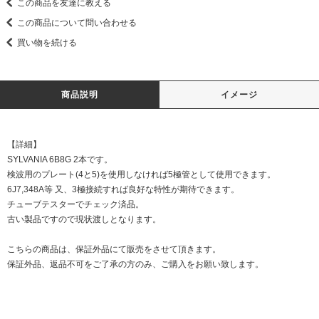
この商品を友達に教える
この商品について問い合わせる
買い物を続ける
商品説明
イメージ
【詳細】
SYLVANIA 6B8G 2本です。
検波用のプレート(4と5)を使用しなければ5極管として使用できます。
6J7,348A等 又、3極接続すれば良好な特性が期待できます。
チューブテスターでチェック済品。
古い製品ですので現状渡しとなります。
こちらの商品は、保証外品にて販売をさせて頂きます。
保証外品、返品不可をご了承の方のみ、ご購入をお願い致します。
DATE:20230410