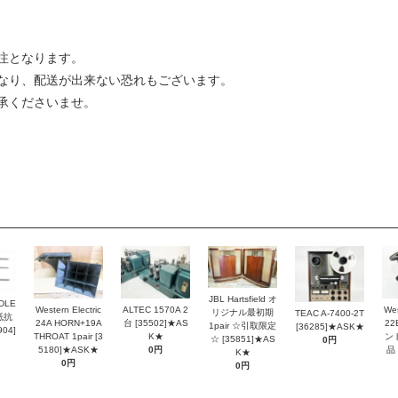
注となります。
なり、配送が出来ない恐れもございます。
承くださいませ。
JBL Hartsfield オ
DLE
Western Electric
ALTEC 1570A 2
Wes
リジナル最初期
TEAC A-7400-2T
抵抗
24A HORN+19A
台 [35502]★AS
2
1pair ☆引取限定
[36285]★ASK★
04]
THROAT 1pair [3
K★
ン
☆ [35851]★AS
0円
5180]★ASK★
0円
品 
K★
0円
0円