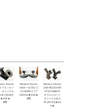
tern Electric
Western Electric
Western Electric
2B アタッチメ
594A + ALTEC 3
20B RECEIVER
ト オリジナル
1A HORN 1ペア
ATTACHMENT
1本 [36483]
[36552]★ASK★
ダブルスロート
★ASK★
0円
オリジナル品 2
0円
本 [36742]★AS
K★