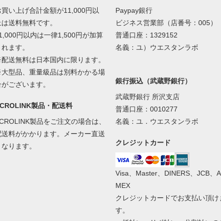
お買い上げ合計金額が11,000円以
Paypay銀行
上は送料無料です。
ビジネス営業部（店番号：005）
1,000円以内は一律1,500円が加算
普通口座：1329152
されます。
名義：ユ）ウエスタンラボ
※配送無料は日本国内に限ります。
※大型品、重量級品は別料かかる場
銀行振込（武蔵野銀行）
合がございます。
武蔵野銀行 所沢支店
ACROLINK製品・配送料
普通口座：0010277
ACROLINK製品をご注文の場合は、
名義：ユ．ウエスタンラボ
配送料がかかります。メーカー直送
クレジットカード
となります。
Visa、Master、DINERS、JCB、A
MEX
クレジットカードでお支払い頂け
す。