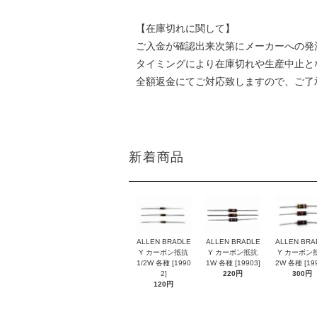
【在庫切れに関して】
ご入金が確認出来次第にメーカーへの発
タイミングにより在庫切れや生産中止と
全額返金にてご対応致しますので、ご了
新着商品
ALLEN BRADLE
ALLEN BRADLE
ALLEN BRA
Y カーボン抵抗
Y カーボン抵抗
Y カーボン
1/2W 各種 [1990
1W 各種 [19903]
2W 各種 [199
2]
220円
300円
120円