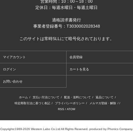
営業時間：10：00～18：00
定休日：毎週水曜日・毎週土曜日
適格請求書発行
事業者登録番号：T3030002028348
このサイトは常時SLLにて暗号化されております。
マイアカウント
会員登録
ログイン
カートを見る
お問い合わせ
ホーム
/
支払い方法について
/
配送・送料について
/
返品について
/
特定商取引法に基づく表記
/
プライバシーポリシー
/
メルマガ登録・解除
/ /
RSS
/
ATOM
Copyrightc1989-2026 Western Labo Co.Ltd All Rights Reserved. produced by Phonics Company.