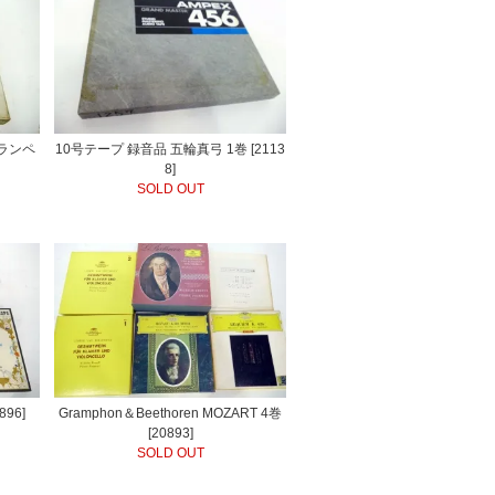
トランペ
10号テープ 録音品 五輪真弓 1巻 [2113
8]
SOLD OUT
896]
Gramphon＆Beethoren MOZART 4巻
[20893]
SOLD OUT