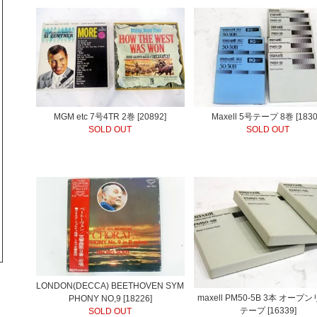
MGM etc 7号4TR 2巻 [20892]
Maxell 5号テープ 8巻 [1830
SOLD OUT
SOLD OUT
LONDON(DECCA) BEETHOVEN SYM
maxell PM50-5B 3本 オープ
PHONY NO,9 [18226]
テープ [16339]
SOLD OUT