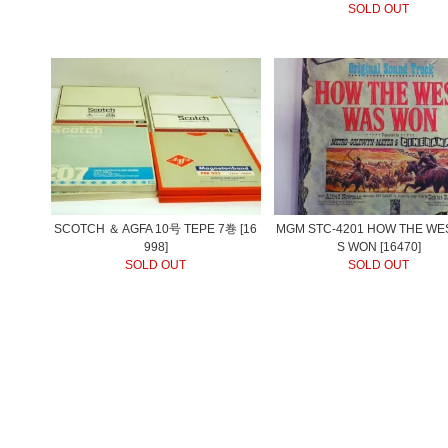
SOLD OUT
SCOTCH ＆ AGFA 10号 TEPE 7巻 [16
MGM STC-4201 HOW THE WE
998]
S WON [16470]
SOLD OUT
SOLD OUT