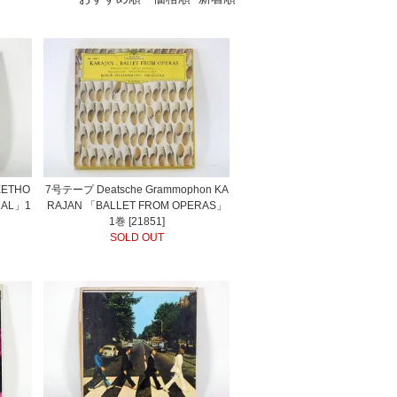
EETHO
7号テープ Deatsche Grammophon KA
RAL」1
RAJAN 「BALLET FROM OPERAS」
1巻 [21851]
SOLD OUT