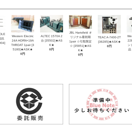
JBL Hartsfield オ
DLE
Western Electric
ALTEC 1570A 2
Wes
リジナル最初期
TEAC A-7400-2T
抵抗
24A HORN+19A
台 [35502]★AS
2
1pair ☆引取限定
[36285]★ASK★
04]
THROAT 1pair [3
K★
ン
☆ [35851]★AS
0円
5180]★ASK★
0円
品 
K★
0円
0円