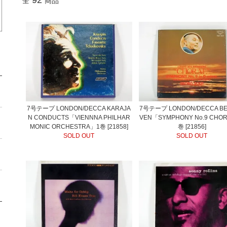
92
全
商品
7号テープ LONDON/DECCA KARAJA
7号テープ LONDON/DECCA B
N CONDUCTS「VIENNNA PHILHAR
VEN「SYMPHONY No.9 CHO
MONIC ORCHESTRA」1巻 [21858]
巻 [21856]
SOLD OUT
SOLD OUT