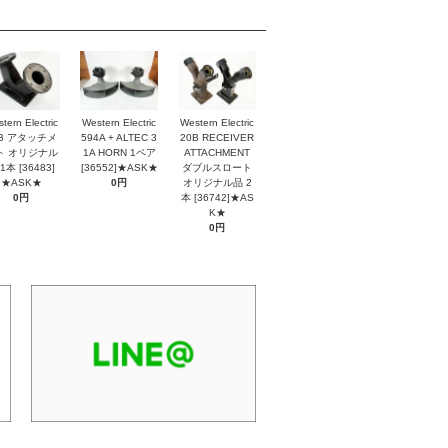
tern Electric
Western Electric
Western Electric
2B アタッチメ
594A + ALTEC 3
20B RECEIVER
ト オリジナル
1A HORN 1ペア
ATTACHMENT
1本 [36483]
[36552]★ASK★
ダブルスロート
★ASK★
0円
オリジナル品 2
0円
本 [36742]★AS
K★
0円