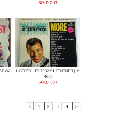
SOLD OUT
ST WA
LIBERTY LTP-7902 S1 ZENTNER [16
469]
SOLD OUT
<
1
2
3
4
>