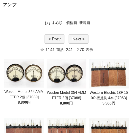
アンプ
おすすめ順
価格順
新着順
< Prev
Next >
1141
241
270
全
商品
-
表示
Weston Model 354 AMM
Weston Model 354 AMM
Western Electric 18F 15
ETER 2個 [37089]
ETER 2個 [37088]
0Ω 板抵抗 4本 [37063]
8,800円
8,800円
5,500円