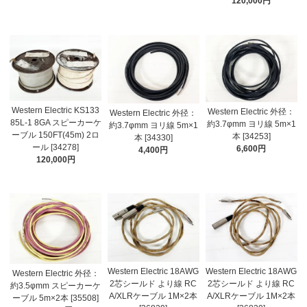
120,000円
Western Electric KS133
Western Electric 外径：
Western Electric 外径：
85L-1 8GA スピーカーケ
約3.7φmm ヨリ線 5m×1
約3.7φmm ヨリ線 5m×1
ーブル 150FT(45m) 2ロ
本 [34253]
本 [34330]
ール [34278]
6,600円
4,400円
120,000円
Western Electric 18AWG
Western Electric 18AWG
Western Electric 外径：
2芯シールド より線 RC
2芯シールド より線 RC
約3.5φmm スピーカーケ
A/XLRケーブル 1M×2本
A/XLRケーブル 1M×2本
ーブル 5m×2本 [35508]