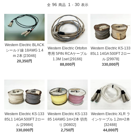
96
1
30
全
商品
-
表示
Western Electric BLACK
Western Electric Ortofon
Western Electric KS-133
シールド線 18AWG 1.4
専用 5PIN RCAケーブル
85L1 14GA 500FT 2ロー
m 2本 [23046]
1.3M 1set [29166]
ル [29978]
20,350円
88,000円
330,000円
Western Electric KS-133
Western Electric KS-133
Western Electric XLR ラ
85L1 14GA 500FT 2ロー
85 14AWG 1m×2本 切売
インケーブル 1.2m×2本
ル [29984]
り [30802]
[32488]
330,000円
2,750円
44,000円