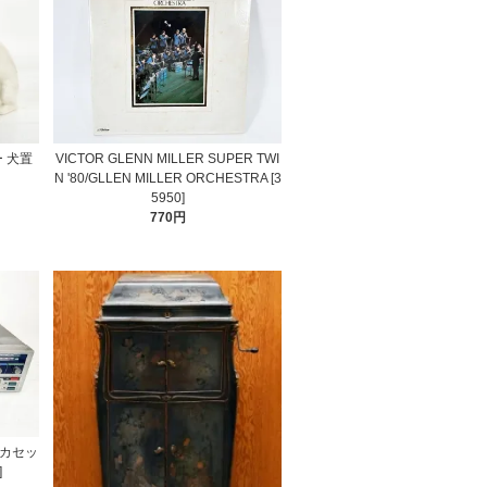
ー 犬置
VICTOR GLENN MILLER SUPER TWI
N '80/GLLEN MILLER ORCHESTRA [3
5950]
770円
付きカセッ
]