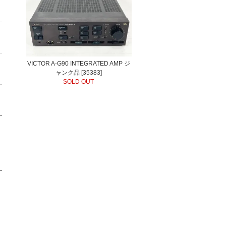
VICTOR A-G90 INTEGRATED AMP ジ
ャンク品 [35383]
SOLD OUT