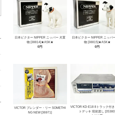
日本ビクター NIPPER ニッパー 犬置
日本ビクター NIPPER ニッパ
物 [38814]★ASK★
物 [38815]★ASK★
0円
0円
VICTOR KD-E18 8トラック
VICTOR ブレンダー・リー SOMETHI
トデッキ 現状渡し [35380
NG NEW [36971]