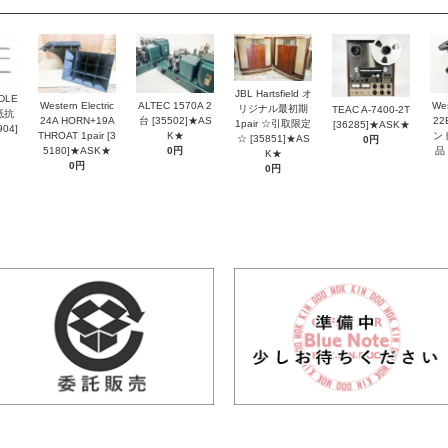
JBL Hartsfield オ
DLE
Western Electric
ALTEC 1570A 2
Wes
リジナル最初期
TEAC A-7400-2T
抵抗
24A HORN+19A
台 [35502]★AS
2
1pair ☆引取限定
[36285]★ASK★
04]
THROAT 1pair [3
K★
ン
☆ [35851]★AS
0円
5180]★ASK★
0円
品 
K★
0円
0円