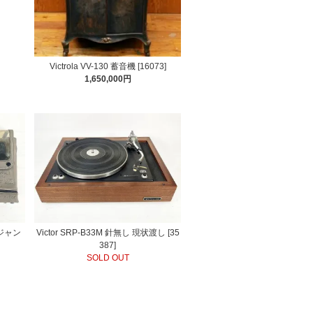
Victrola VV-130 蓄音機 [16073]
1,650,000円
 ジャン
Victor SRP-B33M 針無し 現状渡し [35
387]
SOLD OUT