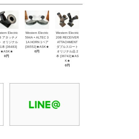
tern Electric
Western Electric
Western Electric
2B アタッチメ
594A + ALTEC 3
20B RECEIVER
ト オリジナル
1A HORN 1ペア
ATTACHMENT
1本 [36483]
[36552]★ASK★
ダブルスロート
★ASK★
0円
オリジナル品 2
0円
本 [36742]★AS
K★
0円